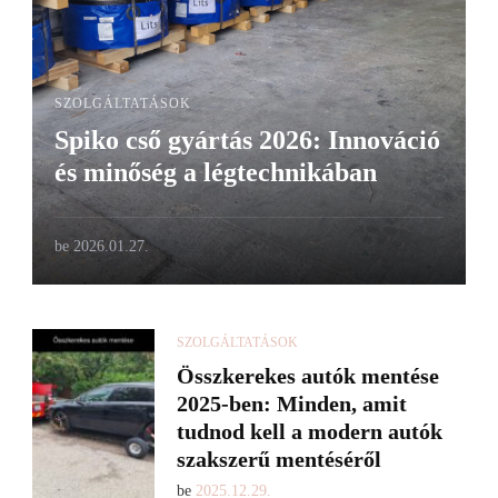
SZOLGÁLTATÁSOK
Spiko cső gyártás 2026: Innováció
és minőség a légtechnikában
be
2026.01.27.
SZOLGÁLTATÁSOK
Összkerekes autók mentése
2025-ben: Minden, amit
tudnod kell a modern autók
szakszerű mentéséről
be
2025.12.29.