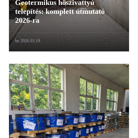
Geotermikus hőszivattyú
telepítés: komplett útmutató
2026-ra
be
2026.03.19.