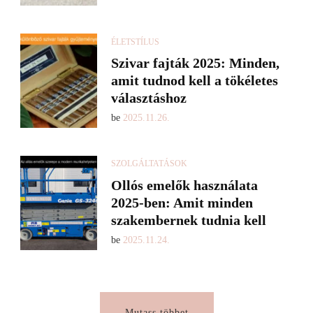
ÉLETSTÍLUS
Szivar fajták 2025: Minden,
amit tudnod kell a tökéletes
választáshoz
be
2025.11.26.
SZOLGÁLTATÁSOK
Ollós emelők használata
2025-ben: Amit minden
szakembernek tudnia kell
be
2025.11.24.
Mutass többet