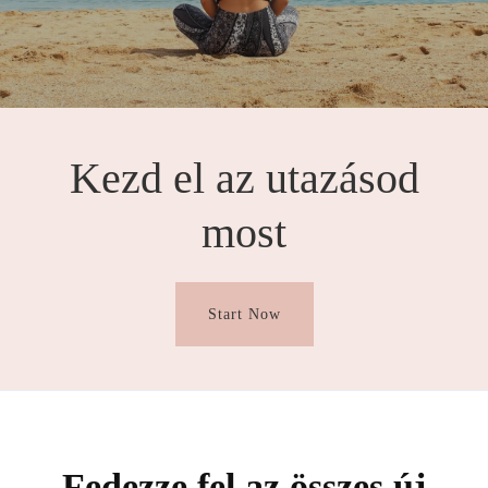
Kezd el az utazásod
most
Start Now
Fedezze fel az összes új